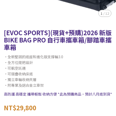
1
/
12
[EVOC SPORTS](現貨+預購)2026 新版
BIKE BAG PRO 自行車攜車箱/腳踏車攜
車箱
•全新堅固的底座和進化版支撐輪3.0
•全方位提把設計
•可航空託運
•可摺疊收納床底
•獨立車輪收納夾層
•附專業及鋁合金立車架
高防護 高穩定 攜帶輕鬆 收納方便 *此為預購商品，預計八月底到貨*
NT$29,800